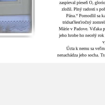
zaspieval pieseň O, glor
zložil. Plný radosti s 
Pána.“ Pomodlil sa k
tridsaťšesťročný zomre
Márie v Padove. Vďaka po
jeho hrobe ho necelý rok
v
Úcta k nemu sa veľmi 
nenachádza jeho socha. Tra