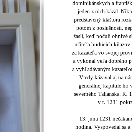
dominikánskych a františk
jeden z nich kázal. Nik
predstavený kláštora rozká
potom z poslušnosti, nep
žasli, keď počuli ohnivé 
učiteľa budúcich kňazov
za kazateľa vo svojej prov
a vykonal veľa dobrého p
a vyhľadávaným kazateľom.
Vtedy kázaval aj na ná
generálnej kapitule ho
severného Talianska. R. 1
v r. 1231 pokra
13. júna 1231 nečakane 
hodina. Vyspovedal sa a 