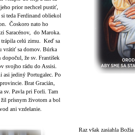
jeho prior nechcel pustiť,
 si teda Ferdinand obliekol
nton. Čoskoro nato ho
edzi Saracénov, do Maroka.
 trápila celú zimu. Keď sa
u vrátiť sa domov. Búrka
 dopočul, že sv. František
v svojho rádu do Assisi.
 asi jediný Portugalec. Po
 provincie. Brat Gracián,
 sv. Pavla pri Forli. Tam
, žil prísnym životom a bol
vod ani vzdelanie.
Raz však zasiahla Božia