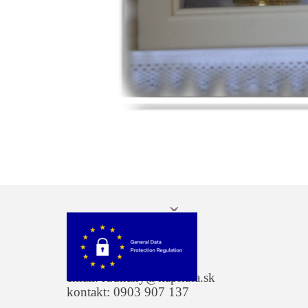
FARNOSŤ 
ADRESA
RUDŇANY
Rudňany 48
053 23 Rudňany
email: rudnany@kapitula.sk
kontakt: 0903 907 137