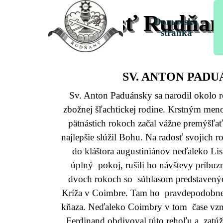
Prejsť na obsah
Farnosť Rudňan
Domovská
stránka
SV. ANTON PAD
Sv. Anton Paduánsky sa narodil okolo 
zbožnej šľachtickej rodine. Krstným men
pätnástich rokoch začal vážne premýšľa
najlepšie slúžil Bohu. Na radosť svojich r
do kláštora augustiniánov neďaleko Lis
úplný pokoj, rušili ho návštevy príbuzn
dvoch rokoch so súhlasom predstavených
Kríža v Coimbre. Tam ho pravdepodobne r
kňaza. Neďaleko Coimbry v tom čase vznik
Ferdinand obdivoval túto rehoľu a zatúžil