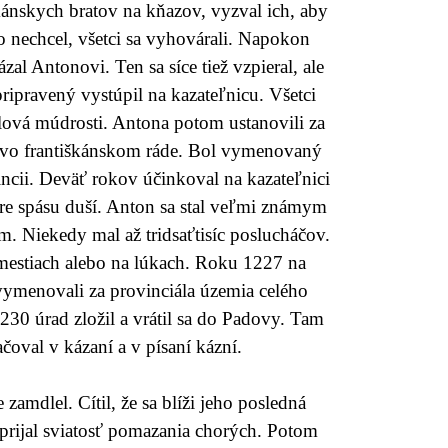
ánskych bratov na kňazov, vyzval ich, aby
to nechcel, všetci sa vyhovárali. Napokon
zal Antonovi. Ten sa síce tiež vzpieral, ale
ripravený vystúpil na kazateľnicu. Všetci
slová múdrosti. Antona potom ustanovili za
 vo františkánskom ráde. Bol vymenovaný
incii. Deväť rokov účinkoval na kazateľnici
re spásu duší. Anton sa stal veľmi známym
 Niekedy mal až tridsaťtisíc poslucháčov.
mestiach alebo na lúkach. Roku 1227 na
 vymenovali za provinciála územia celého
230 úrad zložil a vrátil sa do Padovy. Tam
čoval v kázaní a v písaní kázní.
zamdlel. Cítil, že sa blíži jeho posledná
prijal sviatosť pomazania chorých. Potom