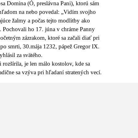
iosa Domina (Ó, preslávna Pani), ktorú sám
pohľadom na nebo povedal: „Vidím svojho
ajúce žalmy a počas tejto modlitby ako
l. Pochovali ho 17. júna v chráme Panny
četným zázrakom, ktoré sa začali diať pri
 po smrti, 30.mája 1232, pápež Gregor IX.
yhlásil za svätého.
rozšírila, je len málo kostolov, kde sa
dične sa vzýva pri hľadaní stratených vecí.