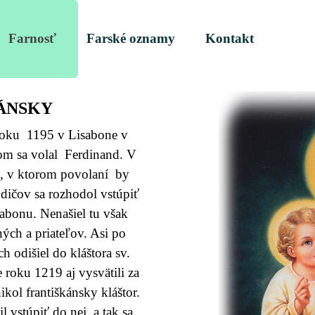
Preskočiť menu
y
Farnosť
Farské oznamy
Kontakt
▼
UÁNSKY
roku 1195 v Lisabone v
om sa volal Ferdinand. V
ť, v ktorom povolaní by
odičov sa rozhodol vstúpiť
abonu. Nenašiel tu však
ých a priateľov. Asi po
 odišiel do kláštora sv.
oku 1219 aj vysvätili za
ol františkánsky kláštor.
 vstúpiť do nej, a tak sa