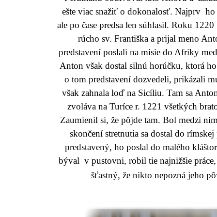
ešte viac snažiť o dokonalosť. Najprv ho 
ale po čase predsa len súhlasil. Roku 1220
rúcho sv. Františka a prijal meno A
predstavení poslali na misie do Afriky m
Anton však dostal silnú horúčku, ktorá ho
o tom predstavení dozvedeli, prikázali m
však zahnala loď na Sicíliu. Tam sa Anton
zvoláva na Turíce r. 1221 všetkých brato
Zaumienil si, že pôjde tam. Bol medzi nimi
skončení stretnutia sa dostal do rímskej
predstavený, ho poslal do malého kláštora
býval v pustovni, robil tie najnižšie práce
šťastný, že nikto nepozná jeho pô